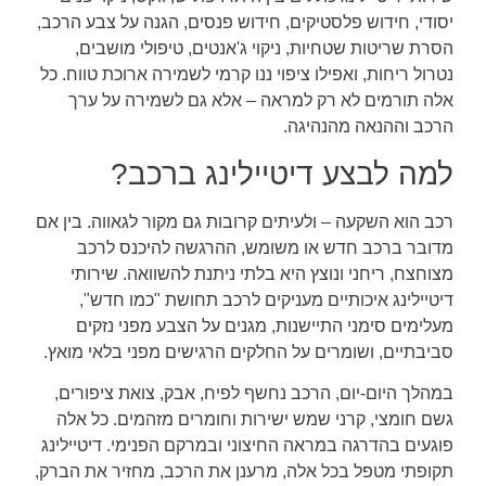
יסודי, חידוש פלסטיקים, חידוש פנסים, הגנה על צבע הרכב,
הסרת שריטות שטחיות, ניקוי ג'אנטים, טיפולי מושבים,
נטרול ריחות, ואפילו ציפוי ננו קרמי לשמירה ארוכת טווח. כל
אלה תורמים לא רק למראה – אלא גם לשמירה על ערך
הרכב וההנאה מהנהיגה.
למה לבצע דיטיילינג ברכב?
רכב הוא השקעה – ולעיתים קרובות גם מקור לגאווה. בין אם
מדובר ברכב חדש או משומש, ההרגשה להיכנס לרכב
מצוחצח, ריחני ונוצץ היא בלתי ניתנת להשוואה. שירותי
דיטיילינג איכותיים מעניקים לרכב תחושת "כמו חדש",
מעלימים סימני התיישנות, מגנים על הצבע מפני נזקים
סביבתיים, ושומרים על החלקים הרגישים מפני בלאי מואץ.
במהלך היום-יום, הרכב נחשף לפיח, אבק, צואת ציפורים,
גשם חומצי, קרני שמש ישירות וחומרים מזהמים. כל אלה
פוגעים בהדרגה במראה החיצוני ובמרקם הפנימי. דיטיילינג
תקופתי מטפל בכל אלה, מרענן את הרכב, מחזיר את הברק,