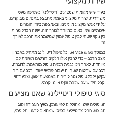
שירות מקצועי
בעוד שיש מקומות שמציעים "דיטיילינג" כשטיפה מעט
משודרגת, שירות מקצועי באמת מתבצע בתנאים מבוקרים,
על ידי אנשי מקצוע מיומנים, ובאמצעות ציוד וחומרים
איכותיים שמיובאים במיוחד לצורך הזה. ישנה הבדל מהותי
בין ניקוי שטחי לבין טיפול עמוק שמשמר את הרכב לאורך
זמן.
במוסך Service & Go, כל טיפול דיטיילינג מתחיל באבחון
מצב הרכב – כדי להבין אילו חלקים דורשים תשומת לב
מיוחדת. לאחר מכן נבנית תכנית טיפול מותאמת: לדוגמה,
רכב עם שריטות שטחיות יעבור פוליש ייעודי; רכב עם ריח
עקשן יקבל טיפול נטרול ריחות באמצעות אוזון; וצבע דהוי
יקבל חידוש עם שכבת ווקס או ננו קרמי.
סוגי טיפולי דיטיילינג שאנו מציעים
הטיפולים שלנו מחולקים לפי עומק, משך העבודה וסוג
הביצוע. החל מדיטיילינג בסיסי שמתאים לרענון תקופתי,